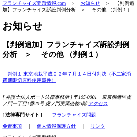
フランチャイズ問題情報.com
＞
お知らせ
＞ 【判例追
加】フランチャイズ訴訟判例分析 ＞ その他 （判例１）
お知らせ
【判例追加】フランチャイズ訴訟判例
分析 ＞ その他 （判例１）
判例１ 東京地裁平成２２年７月１４日付判決（不二家消
費期限切原料使用事件）
[ 弁護士法人ポート法律事務所 ] 〒105-0001 東京都港区虎
ノ門一丁目1番20号 虎ノ門実業会館5階
アクセス
[ 法律専門サイト ]
フランチャイズ問題
免責事項
｜
個人情報保護方針
｜
リンク