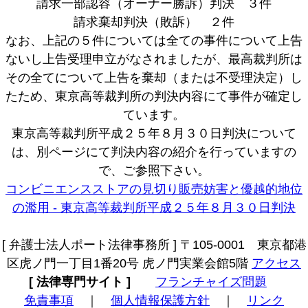
請求一部認容（オーナー勝訴）判決 ３件
請求棄却判決（敗訴） ２件
なお、上記の５件については全ての事件について上告
ないし上告受理申立がなされましたが、最高裁判所は
その全てについて上告を棄却（または不受理決定）し
たため、東京高等裁判所の判決内容にて事件が確定し
ています。
東京高等裁判所平成２５年８月３０日判決について
は、別ページにて判決内容の紹介を行っていますの
で、ご参照下さい。
コンビニエンスストアの見切り販売妨害と優越的地位
の濫用 - 東京高等裁判所平成２５年８月３０日判決
[ 弁護士法人ポート法律事務所 ] 〒105-0001 東京都港
区虎ノ門一丁目1番20号 虎ノ門実業会館5階
アクセス
[ 法律専門サイト ]
フランチャイズ問題
免責事項
｜
個人情報保護方針
｜
リンク