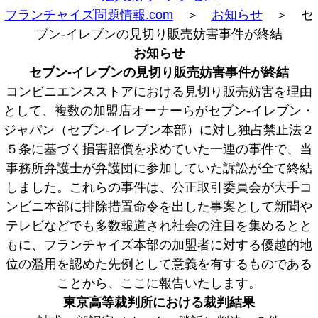
フランチャイズ問題情報.com
＞
お知らせ
＞ セ
ブン-イレブンの見切り販売妨害事件が終結
お知らせ
セブン-イレブンの見切り販売妨害事件が終結
コンビニエンスストアにおける見切り販売妨害を理由
として、複数の加盟店オーナーらがセブン-イレブン・
ジャパン（セブン-イレブン本部）に対し独占禁止法２
５条に基づく損害賠償を求めていた一連の事件で、当
事務所弁護士が弁護団に参加していた訴訟が全て終結
しました。これらの事件は、公正取引委員会が大手コ
ンビニ本部に排除措置命令を出した事案として新聞や
テレビなどでも多数報道され社会の注目を集めるとと
もに、フランチャイズ本部の加盟者に対する優越的地
位の濫用を認めた先例として意義を有するものである
ことから、ここに報告いたします。
東京高等裁判所における裁判結果